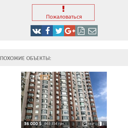
Пожаловаться
ПОХОЖИЕ ОБЪЕКТЫ:
36 000
$
963 354
грн.
44
м²
1