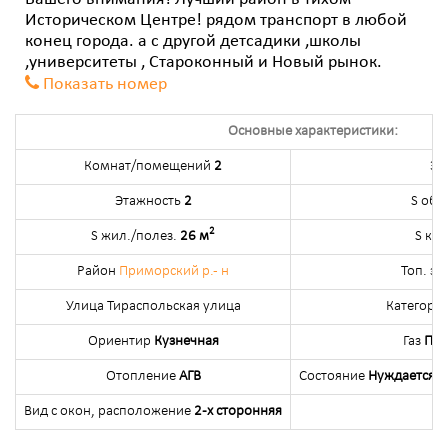
Историческом Центре! рядом транспорт в любой
конец города. а с другой детсадики ,школы
,университеты , Староконный и Новый рынок.
Показать номер
Основные характеристики:
Комнат/помещений
2
Эт
Этажность
2
S общ
2
S жил./полез.
26 м
S кух
Район
Приморский р.- н
Топ. з
Улица Тираспольская улица
Категори
Ориентир
Кузнечная
Газ
Пр
Отопление
АГВ
Состояние
Нуждается в
Вид с окон, расположение
2-х сторонняя