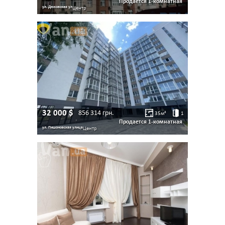
Продается 1-комнатная
ул. Дюковская ул
Центр
32 000
$
856 314
грн.
35
м²
1
Продается 1-комнатная
ул. Пишоновская улица
Центр