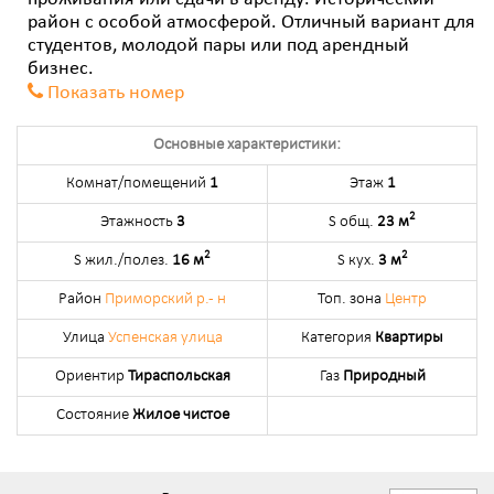
район с особой атмосферой. Отличный вариант для
студентов, молодой пары или под арендный
бизнес.
Показать номер
Основные характеристики:
Комнат/помещений
1
Этаж
1
2
Этажность
3
S общ.
23 м
2
2
S жил./полез.
16 м
S кух.
3 м
Район
Приморский р.- н
Топ. зона
Центр
Улица
Успенская улица
Категория
Квартиры
Ориентир
Тираспольская
Газ
Природный
Состояние
Жилое чистое