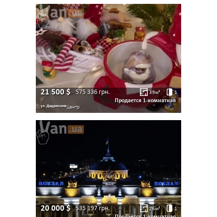
21 500
$
575 336
грн.
39
м²
1
Продается 1-комнатная
ул. Дидрихсона
Центр
20 000
$
535 197
грн.
26
м²
1