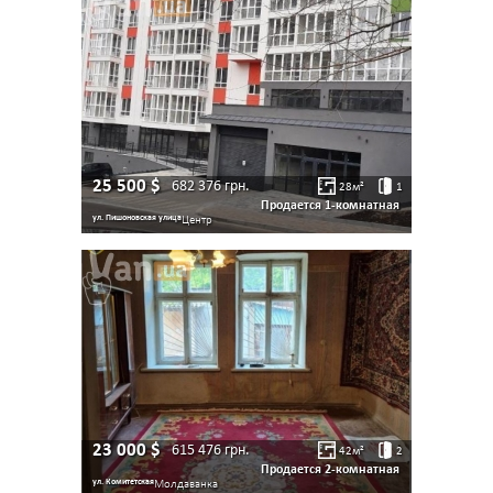
25 500
$
682 376
грн.
28
м²
1
Продается 1-комнатная
ул. Пишоновская улица
Центр
23 000
$
615 476
грн.
42
м²
2
Продается 2-комнатная
ул. Комитетская
Молдаванка