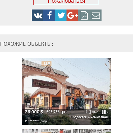
Пожаловаться
ПОХОЖИЕ ОБЪЕКТЫ:
26 000
$
695 756
грн.
30
м²
2
Продается 2-комнатная
ул. Ризовская
Центр