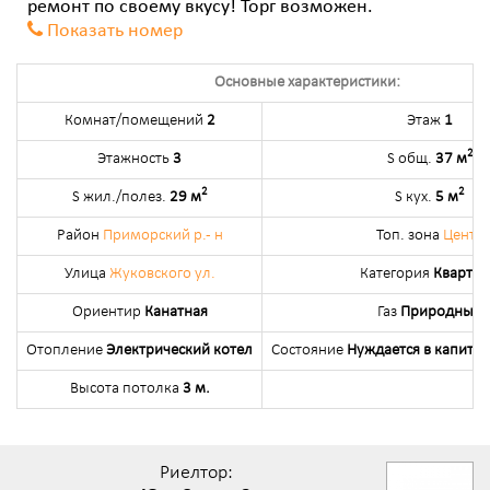
ремонт по своему вкусу! Торг возможен.
Показать номер
Основные характеристики:
Комнат/помещений
2
Этаж
1
2
Этажность
3
S общ.
37 м
2
2
S жил./полез.
29 м
S кух.
5 м
Район
Приморский р.- н
Топ. зона
Центр
Улица
Жуковского ул.
Категория
Кварти
Ориентир
Канатная
Газ
Природный
Отопление
Электрический котел
Состояние
Нуждается в капита
Высота потолка
3 м.
Риелтор: