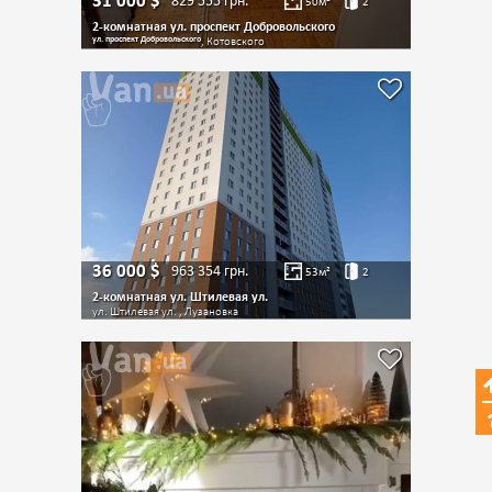
31 000
$
829 555
грн.
50
м²
2
2-комнатная ул. проспект Добровольского
ул. проспект Добровольского
, Котовского
36 000
$
963 354
грн.
53
м²
2
2-комнатная ул. Штилевая ул.
ул. Штилевая ул. , Лузановка