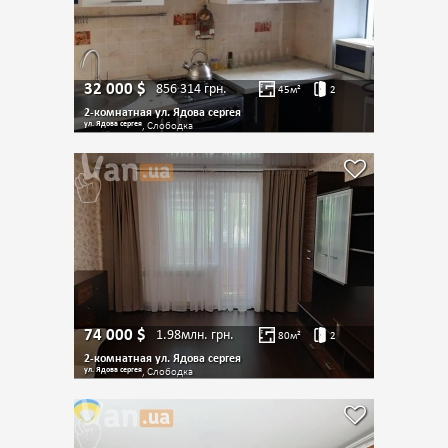
32 000
$
856 314
грн.
45
м²
2
2-комнатная ул. Ядова сергея
ул. Ядова сергея
, Слободка
74 000
$
1.98млн.
грн.
80
м²
2
2-комнатная ул. Ядова сергея
ул. Ядова сергея
, Слободка