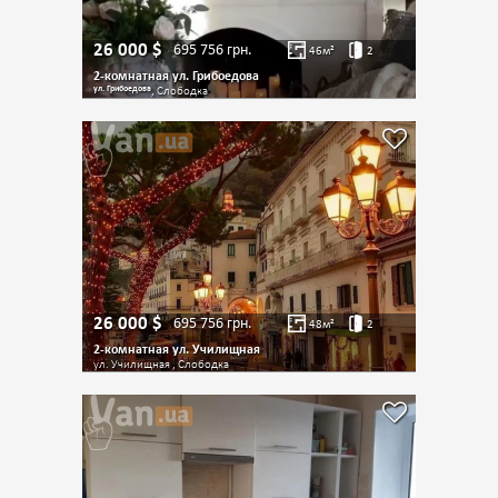
26 000
$
695 756
грн.
46
м²
2
2-комнатная ул. Грибоедова
ул. Грибоедова
, Слободка
26 000
$
695 756
грн.
48
м²
2
2-комнатная ул. Училищная
ул. Училищная , Слободка