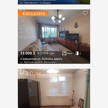
ул. Маловского , Слободка
EXCLUSIVE
23 000
$
615 476
грн.
44
м²
2
2-комнатная ул. Балтская дорога
ул. Балтская дорога , Большевик