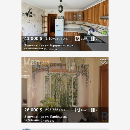
41 000
$
1.10млн.
грн.
55
м²
2
2-комнатная ул. Гордиенко яши
ул. Гордиенко яши
, Слободка
26 000
$
695 756
грн.
46
м²
2
2-комнатная ул. Грибоедова
ул. Грибоедова
, Слободка