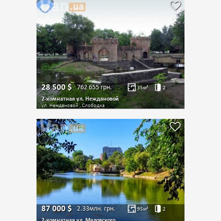
28 500
$
762 655
грн.
35
м²
2
2-комнатная ул. Неждановой
ул. Неждановой , Слободка
87 000
$
2.33млн.
грн.
95
м²
2
2-комнатная ул. Маловского