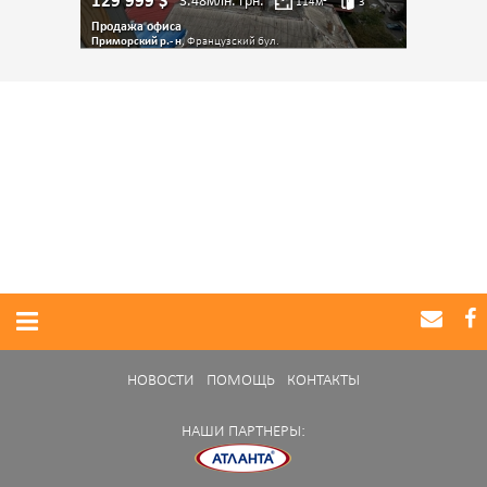
129 999
$
3.48млн.
грн.
114
м²
3
Продажа офиса
Приморский р.- н
, Французский бул.
НОВОСТИ
ПОМОЩЬ
КОНТАКТЫ
НАШИ ПАРТНЕРЫ: