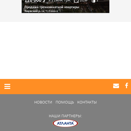
120 000
$
3.21млн.
грн.
102
м²
3
Продажа трехкомнатной квартиры
Киевский р.- н
, Чубаевка
НОВОСТИ
ПОМОЩЬ
КОНТАКТЫ
НАШИ ПАРТНЕРЫ: