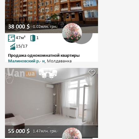
38 000
$
1.02млн.
грн.
47
м²
1
15/17
Продажа однокомнатной квартиры
Малиновский р.- н
, Молдаванка
55 000
$
1.47млн.
грн.