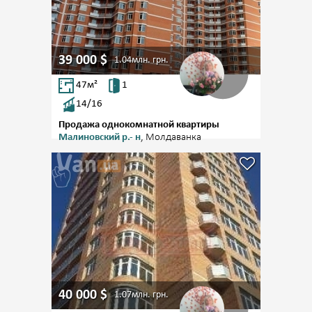
39 000
$
1.04млн.
грн.
47
м²
1
14/16
Продажа однокомнатной квартиры
Малиновский р.- н
, Молдаванка
40 000
$
1.07млн.
грн.