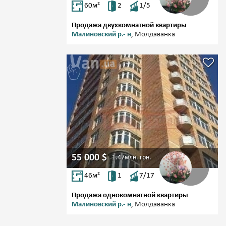
60
м²
2
1/5
Продажа двухкомнатной квартиры
Малиновский р.- н
, Молдаванка
55 000
$
1.47млн.
грн.
46
м²
1
7/17
Продажа однокомнатной квартиры
Малиновский р.- н
, Молдаванка