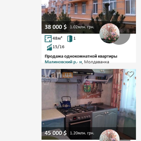
38 000
$
1.02млн.
грн.
48
м²
1
15/16
Продажа однокомнатной квартиры
Малиновский р.- н
, Молдаванка
45 000
$
1.20млн.
грн.