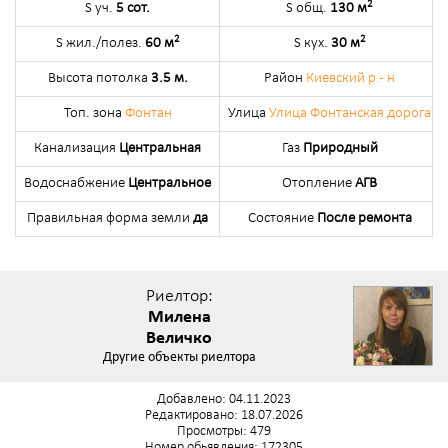
2
S уч.
5 сот.
S общ.
130 м
2
2
S жил./полез.
60 м
S кух.
30 м
Высота потолка
3.5 м.
Район
Киевский р.- н
Топ. зона
Фонтан
Улица
Улица Фонтанская дорога
Канализация
Центральная
Газ
Природный
Водоснабжение
Центральное
Отопление
АГВ
Правильная форма земли
да
Состояние
После ремонта
Риелтор:
Милена
Величко
Другие объекты риелтора
Добавлено: 04.11.2023
Редактировано: 18.07.2026
Просмотры: 479
Номер обьявления: 172305