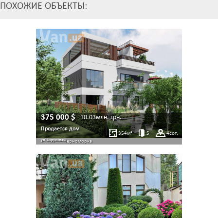
ПОХОЖИЕ ОБЪЕКТЫ:
375 000
$
10.03млн.
грн.
Продается дом
354
м²
5
4
сот.
ул. Окружная
Черноморка