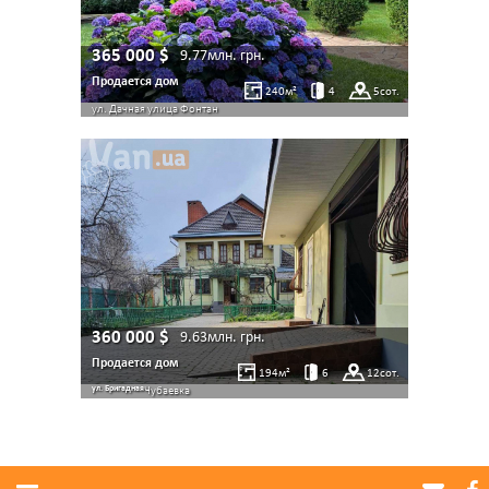
365 000
$
9.77млн.
грн.
Продается дом
240
м²
4
5
сот.
ул. Дачная улица
Фонтан
360 000
$
9.63млн.
грн.
Продается дом
194
м²
6
12
сот.
ул. Бригадная
Чубаевка