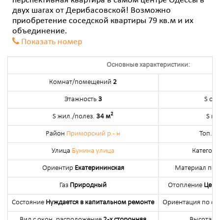
перспективная квартира в самом центре Одессы в
двух шагах от Дерибасовской! Возможно
приобретение соседской квартиры 79 кв.м и их
объединение.
Показать номер
Основные характеристики:
Комнат/помещений
2
Э
Этажность
3
S об
2
S жил./полез.
34 м
S ку
Район
Приморский р.- н
Топ. з
Улица
Бунина улица
Категор
Ориентир
Екатерининская
Материал пос
Газ
Природный
Отопление
Цент
Состояние
Нуждается в капитальном ремонте
Ориентация по ст
Вид с окон, расположение
2-х сторонняя
Высота п