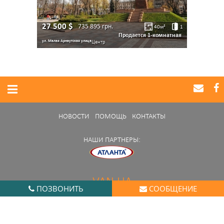
27 500
$
735 895
грн.
40
м²
1
Продается 1-комнатная
ул. Малая Арнаутская улица
Центр
НОВОСТИ
ПОМОЩЬ
КОНТАКТЫ
НАШИ ПАРТНЕРЫ:
VAN.UA
ПОЗВОНИТЬ
СООБЩЕНИЕ
Нашли ошибку в работе портала?
Сообщите нам
© 2014 - 2026 van.ua. All rights reserved.