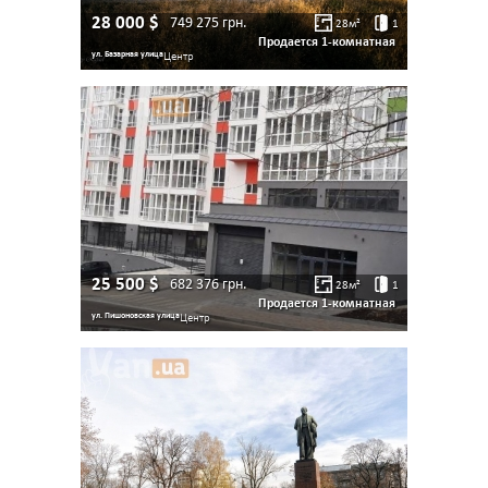
28 000
$
749 275
грн.
28
м²
1
Продается 1-комнатная
ул. Базарная улица
Центр
25 500
$
682 376
грн.
28
м²
1
Продается 1-комнатная
ул. Пишоновская улица
Центр