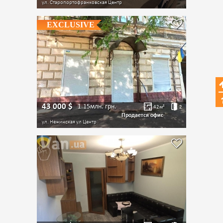
ул. Старопортофранковская
Центр
EXCLUSIVE
43 000
$
1.15млн.
грн.
42
м²
2
Продается офис
ул. Нежинская ул
Центр