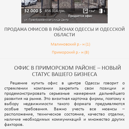
32 000
$
856 314
грн.
73
м²
5
Продается офис
ул. Преображенская улица
Центр
ПРОДАЖА ОФИСОВ В РАЙОНАХ ОДЕССЫ И ОДЕССКОЙ
ОБЛАСТИ
Малиновский р.- н (1)
Приморский р.- н (8)
ОФИС В ПРИМОРСКОМ РАЙОНЕ – НОВЫЙ
СТАТУС ВАШЕГО БИЗНЕСА
Решение купить офис в центре Одессы говорит о
стремлении компании закрепить свои позиции и
продемонстрировать серьезные намерения дальнейшего
развития на рынке. Это визитная карточка фирмы, поэтому к
выбору недвижимости такого формата предъявляются
особые требования. Важно учесть все нюансы –
расположение, техническое состояние, качество отделки,
наличие необходимых коммуникаций и множество других
факторов.