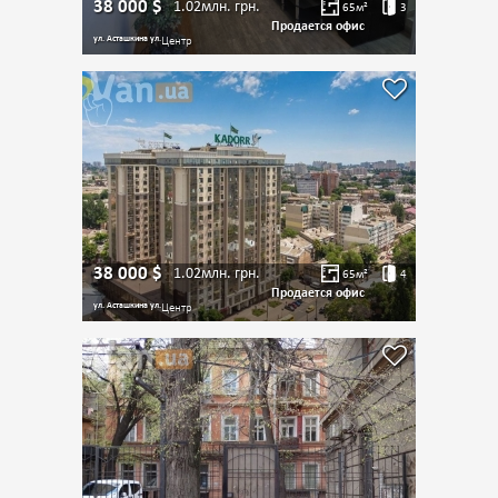
38 000
$
1.02млн.
грн.
65
м²
3
Продается офис
ул. Асташкина ул.
Центр
38 000
$
1.02млн.
грн.
65
м²
4
Продается офис
ул. Асташкина ул.
Центр