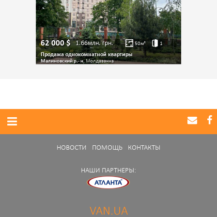
62 000
$
1.66млн.
грн.
50
м²
1
Продажа однокомнатной квартиры
Малиновский р.- н
, Молдаванка
НОВОСТИ
ПОМОЩЬ
КОНТАКТЫ
НАШИ ПАРТНЕРЫ:
VAN.UA