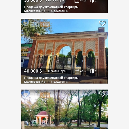
35 000
$
936 594
грн.
44
м²
2
Продажа двухкомнатной квартиры
Малиновский р.- н
, Молдаванка
40 000
$
1.07млн.
грн.
48
м²
2
Продажа двухкомнатной квартиры
Малиновский р.- н
, Молдаванка