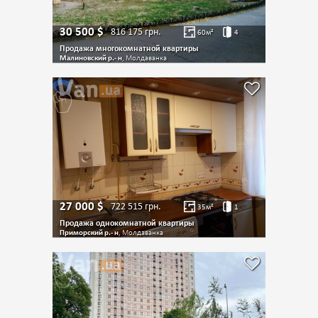
30 500
$
816 175
грн.
60
м²
4
Продажа многокомнатной квартиры
Малиновский р.- н
, Молдаванка
27 000
$
722 515
грн.
35
м²
1
Продажа однокомнатной квартиры
Приморский р.- н
, Молдаванка