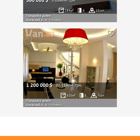
360 000
$
9.63млн.
грн.
194
м²
6
12
сот.
Продажа дома
Киевский р.- н
, Чубаевка
1 200 000
$
32.11млн.
грн.
325
м²
5
7
сот.
Продажа дома
Киевский р.- н
, Чубаевка