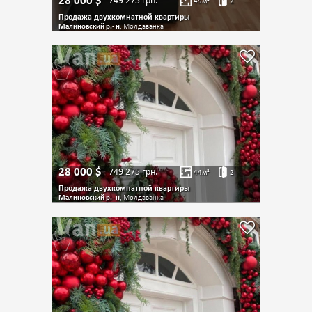
28 000
$
749 275
грн.
45
м²
2
Продажа двухкомнатной квартиры
Малиновский р.- н
, Молдаванка
28 000
$
749 275
грн.
44
м²
2
Продажа двухкомнатной квартиры
Малиновский р.- н
, Молдаванка