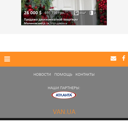
26 000
$
695 756
грн.
44
м²
2
Продажа двухкомнатной квартиры
Малиновский р.- н
, Молдаванка
НОВОСТИ
ПОМОЩЬ
КОНТАКТЫ
НАШИ ПАРТНЕРЫ:
VAN.UA
Нашли ошибку в работе портала?
Сообщите нам