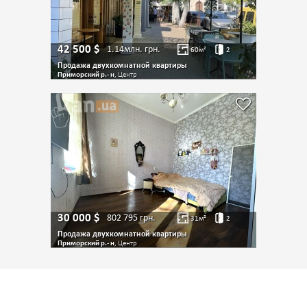
42 500
$
1.14млн.
грн.
60
м²
2
Продажа двухкомнатной квартиры
Приморский р.- н
, Центр
30 000
$
802 795
грн.
31
м²
2
Продажа двухкомнатной квартиры
Приморский р.- н
, Центр