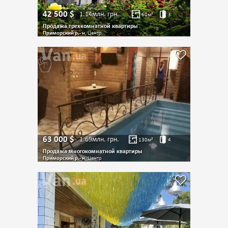
42 500
$
1.14млн.
грн.
60
м²
3
Продажа трехкомнатной квартиры
Приморский р.- н
, Центр
63 000
$
1.69млн.
грн.
130
м²
4
Продажа многокомнатной квартиры
Приморский р.- н
, Центр