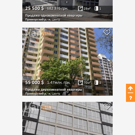
25 500
$
682 376
грн.
28
м²
1
Продажа однокомнатной квартиры
Приморский р.- н
, Центр
55 000
$
1.47млн.
грн.
70
м²
2
Продажа двухкомнатной квартиры
Приморский р.- н
, Центр