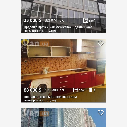
33 000
$
883 074
грн.
53
м²
Продажа прочей коммерческой недвижимос
Приморский р.- н
, Центр
88 000
$
2.35млн.
грн.
96
м²
3
Продажа трехкомнатной квартиры
Приморский р.- н
, Центр