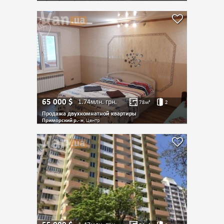
65 000
$
1.74млн.
грн.
78
м²
2
Продажа двухкомнатной квартиры
Приморский р.- н
, Центр