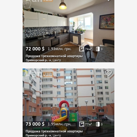
72 000
$
1.93млн.
грн.
74
м²
3
Продажа трехкомнатной квартиры
Приморский р.- н
, Центр
73 000
$
1.95млн.
грн.
77
м²
3
Продажа трехкомнатной квартиры
Приморский р.- н
, Центр