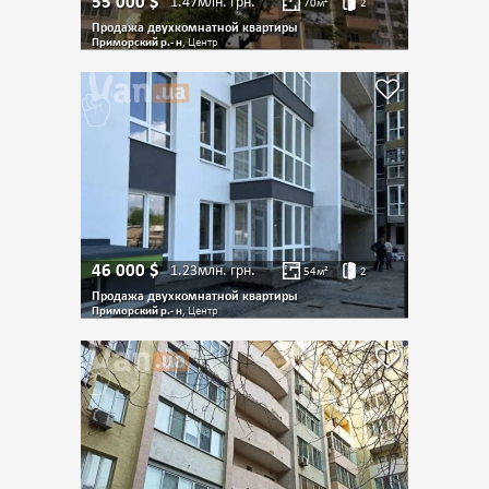
55 000
$
1.47млн.
грн.
70
м²
2
Продажа двухкомнатной квартиры
Приморский р.- н
, Центр
46 000
$
1.23млн.
грн.
54
м²
2
Продажа двухкомнатной квартиры
Приморский р.- н
, Центр