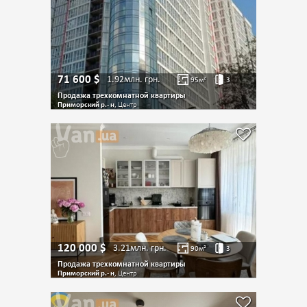
71 600
$
1.92млн.
грн.
95
м²
3
Продажа трехкомнатной квартиры
Приморский р.- н
, Центр
120 000
$
3.21млн.
грн.
90
м²
3
Продажа трехкомнатной квартиры
Приморский р.- н
, Центр