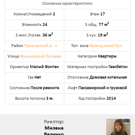
Основные характеристики:
Комнат/помещений
2
Этаж
17
2
Этажность
24
S общ.
77 м
2
2
S жил./полез.
36 м
S кух.
19 м
Район
Приморский р.- н
Топ. зона
Французский бул.
Улица
Французский бульвар
Категория
Квартиры
Ориентир
Малый Фонтан
Материал постройки
Газобетон
Газ
Нет
Отопление
Домовая котельная
Состояние
После ремонта
Лифт
Пассажирский и грузовой
Высота потолка
3 м.
Год постройки
2014
Риелтор:
Милена
Величко