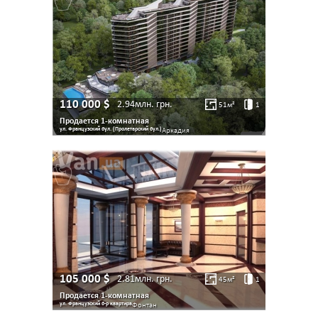
110 000
$
2.94млн.
грн.
51
м²
1
Продается 1-комнатная
ул. Французский бул. (Пролетарский бул.)
Аркадия
105 000
$
2.81млн.
грн.
45
м²
1
Продается 1-комнатная
ул. Французский б-р квартира
Фонтан