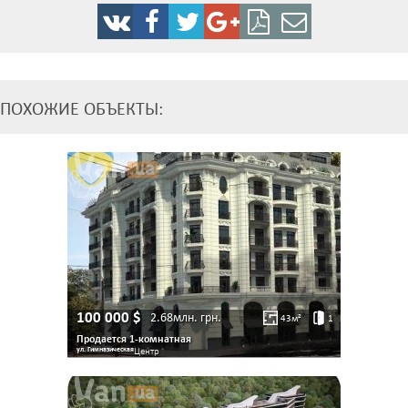
ПОХОЖИЕ ОБЪЕКТЫ:
100 000
$
2.68млн.
грн.
43
м²
1
Продается 1-комнатная
ул. Гимназическая
Центр