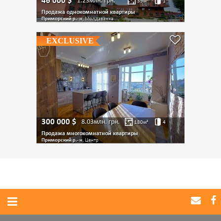
46 000
$
1.23млн.
грн.
39
м²
1
Продажа однокомнатной квартиры
Приморский р.- н
, Молдаванка
EXCLUSIVE
300 000
$
8.03млн.
грн.
180
м²
4
Продажа многокомнатной квартиры
Приморский р.- н
, Центр