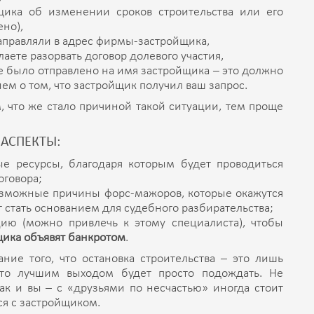
ика об изменении сроков строительства или его
но),
аправляли в адрес фирмы-застройщика,
аете разорвать договор долевого участия,
е было отправлено на имя застройщика – это должно
м о том, что застройщик получил ваш запрос.
 что же стало причиной такой ситуации, тем проще
АСПЕКТЫ:
е ресурсы, благодаря которым будет проводиться
оговора;
возможные причины форс-мажоров, которые окажутся
т стать основанием для судебного разбирательства;
цию (можно привлечь к этому специалиста), чтобы
щика объявят банкротом
.
ние того, что остановка строительства – это лишь
что лучшим выходом будет просто подождать. Не
как и вы – с «друзьями по несчастью» иногда стоит
ся с застройщиком.