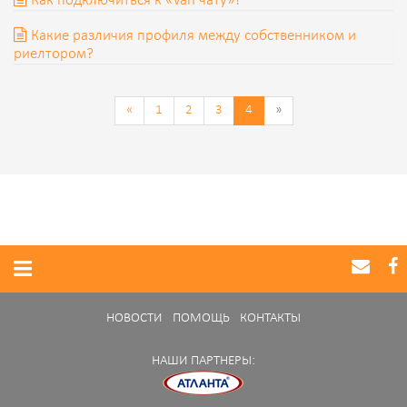
Как подключиться к «Van чату»?
​Какие различия профиля между собственником и
риелтором?
«
1
2
3
4
»
НОВОСТИ
ПОМОЩЬ
КОНТАКТЫ
НАШИ ПАРТНЕРЫ: