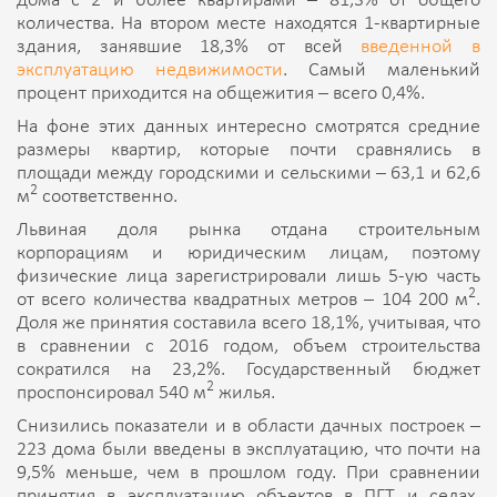
дома с 2 и более квартирами – 81,3% от общего
количества. На втором месте находятся 1-квартирные
здания, занявшие 18,3% от всей
введенной в
эксплуатацию недвижимости
. Самый маленький
процент приходится на общежития – всего 0,4%.
На фоне этих данных интересно смотрятся средние
размеры квартир, которые почти сравнялись в
площади между городскими и сельскими – 63,1 и 62,6
2
м
соответственно.
Львиная доля рынка отдана строительным
корпорациям и юридическим лицам, поэтому
физические лица зарегистрировали лишь 5-ую часть
2
от всего количества квадратных метров – 104 200 м
.
Доля же принятия составила всего 18,1%, учитывая, что
в сравнении с 2016 годом, объем строительства
сократился на 23,2%. Государственный бюджет
2
проспонсировал 540 м
жилья.
Снизились показатели и в области дачных построек –
223 дома были введены в эксплуатацию, что почти на
9,5% меньше, чем в прошлом году. При сравнении
принятия в эксплуатацию объектов в ПГТ и селах,