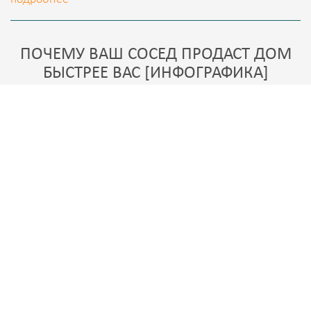
ПОЧЕМУ ВАШ СОСЕД ПРОДАСТ ДОМ
БЫСТРЕЕ ВАС [ИНФОГРАФИКА]
07.02.2017
Статьи
0
1483
Как добиться эффекта дороговизны и продать дом
дороже, чем другие? Факт того, что даже мелочь
может повлиять на итоговую цену несомненно есть.
Какие именно причины могут увеличить Ваши шансы